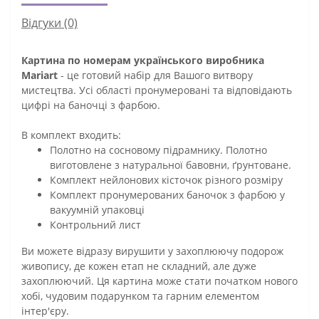
Відгуки (0)
Картина по номерам українського виробника
Mariart
- це готовий набір для Вашого витвору
мистецтва. Усі області пронумеровані та відповідають
цифрі на баночці з фарбою.
В комплект входить:
Полотно на сосновому підрамнику. Полотно
виготовлене з натуральної бавовни, ґрунтоване.
Комплект нейлонових кісточок різного розміру
Комплект пронумерованих баночок з фарбою у
вакуумній упаковці
Контрольний лист
Ви можете відразу вирушити у захоплюючу подорож
живопису, де кожен етап не складний, але дуже
захоплюючий. Ця картина може стати початком нового
хобі, чудовим подарунком та гарним елементом
інтер'єру.