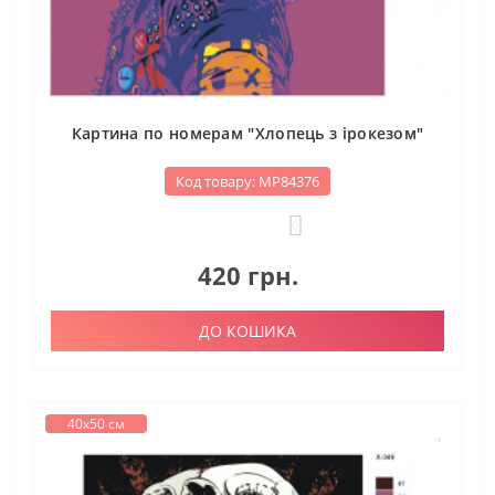
Картина по номерам "Хлопець з ірокезом"
Код товару: МР84376
0
420 грн.
ДО КОШИКА
40х50 см