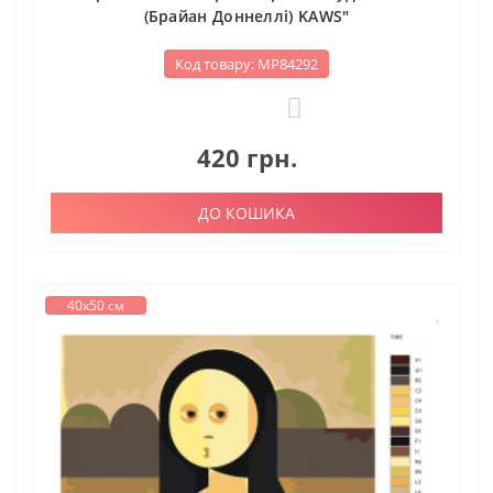
(Брайан Доннеллі) KAWS"
Код товару: МР84292
0
420 грн.
ДО КОШИКА
40х50 см