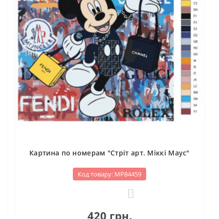
Картина по номерам "Стріт арт. Міккі Маус"
Код товару: МР84459
0
420 грн.