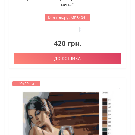
вина"
Код товару: МР84041
0
420 грн.
ДО КОШИКА
40х50 см