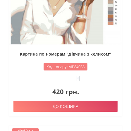
Картина по номерам "Дівчина з келихом"
Код товару: МР84038
0
420 грн.
ДО КОШИКА
40х50 см