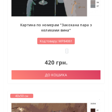
Картина по номерам "Закохана пара з
келихами вина"
Код товару: МР84061
0
420 грн.
ДО КОШИКА
40х50 см