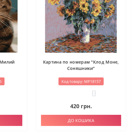
"Милий
Картина по номерам "Клод Моне,
Соняшники"
5
Код товару: МР18157
0
420 грн.
ДО КОШИКА