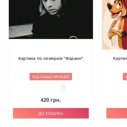
Картина по номерам "Фараон"
Картин
Код товару: МР46463
0
420 грн.
ДО КОШИКА