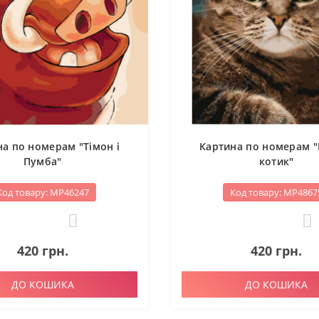
а по номерам "Тімон і
Картина по номерам 
Пумба"
котик"
Код товару: МР46247
Код товару: МР4867
0
0
420 грн.
420 грн.
ДО КОШИКА
ДО КОШИКА