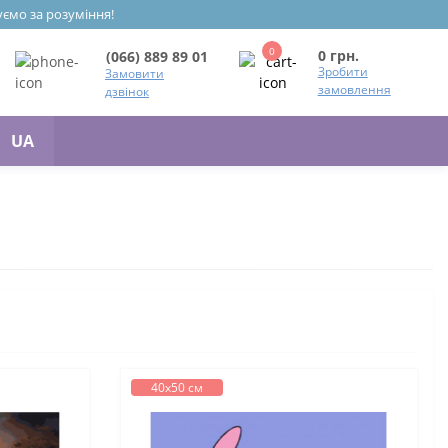
уємо за розуміння!
0
0 грн.
(066) 889 89 01
Зробити
Замовити
замовлення
дзвінок
UA
40х50 см