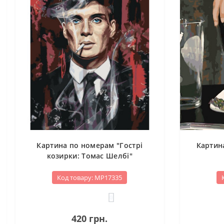
Картина по номерам "Гострі
Картин
козирки: Томас Шелбі"
Код товару: МР17335
0
420 грн.