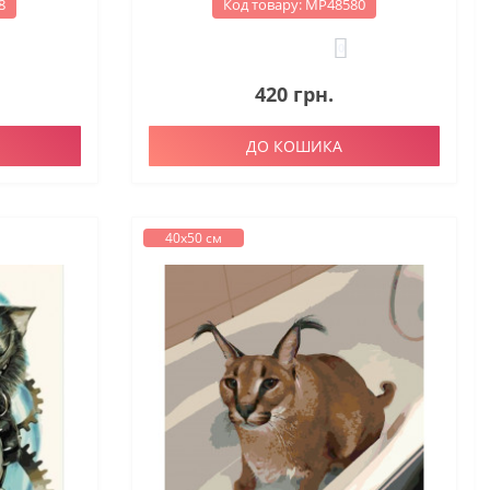
8
Код товару: МР48580
0
420 грн.
ДО КОШИКА
40х50 см