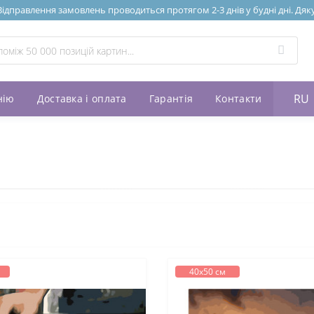
Відправлення замовлень проводиться протягом 2-3 днів у будні дні. Дяк
RU
нію
Доставка і оплата
Гарантія
Контакти
40х50 см