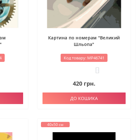
рам
Картина по номерам "Великий
"
Шльопа"
4
Код товару: МР46741
0
420 грн.
ДО КОШИКА
40х50 см