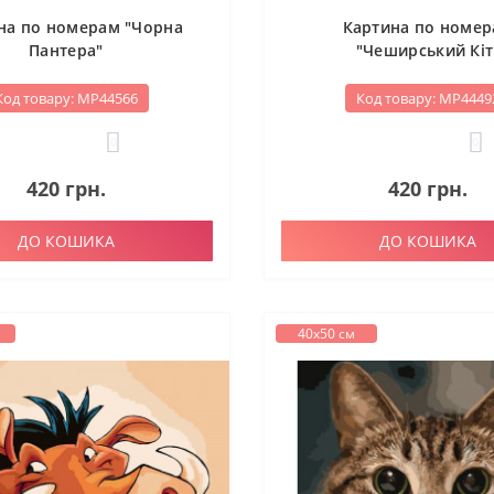
на по номерам "Чорна
Картина по номе
Пантера"
"Чеширський Кіт
Код товару: МР44566
Код товару: МР4449
0
0
420 грн.
420 грн.
ДО КОШИКА
ДО КОШИКА
40х50 см