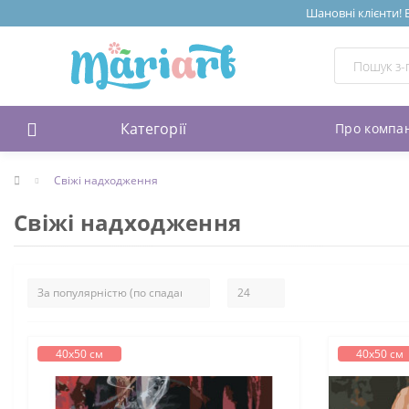
Шановні клієнти! 
Категорії
Про компа
Свіжі надходження
Свіжі надходження
40х50 см
40х50 см