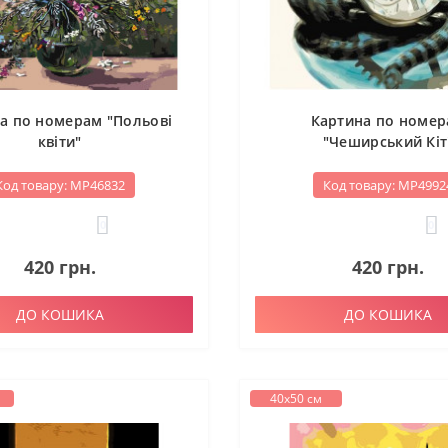
а по номерам "Польові
Картина по номе
квіти"
"Чеширський Кіт
Код товару: МР46832
Код товару: МР4992
0
0
420 грн.
420 грн.
ДО КОШИКА
ДО КОШИКА
40х50 см