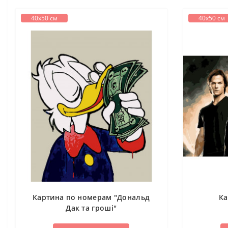
40х50 см
40х50 см
Картина по номерам "Дональд
Ка
Дак та гроші"