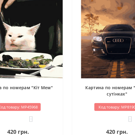
а по номерам "Кіт Мем"
Картина по номерам "
сутінках"
Код товару: МР45968
Код товару: МР819
0
0
420 грн.
420 грн.