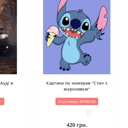
Ауді в
Картина по номерам "Стич з
морозивом"
0
Код товару: МР46256
0
420 грн.