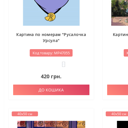
Картина по номерам "Русалочка
Картин
Урсула"
Код товару: МР47055
0
420 грн.
ДО КОШИКА
40х50 см
40х50 см