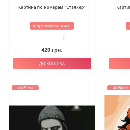
Картина по номерам "Сталкер"
Карти
Код товару: МР46401
1
420 грн.
ДО КОШИКА
40х50 см
40х50 см