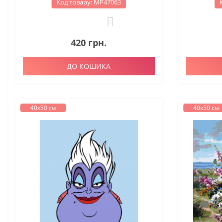
Код товару: МР47063
0
420 грн.
ДО КОШИКА
40х50 см
40х50 см