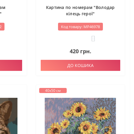
рам
Картина по номерам "Володар
"
кілець герої"
2
Код товару: МР46978
0
420 грн.
ДО КОШИКА
40х50 см