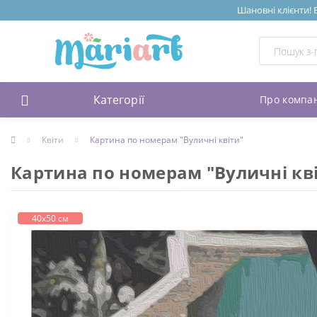
Шановні клієнти! 
Категорії
Про компа
Квіти
Картина по номерам "Вуличні квіти"
Картина по номерам "Вуличні кв
40х50 см