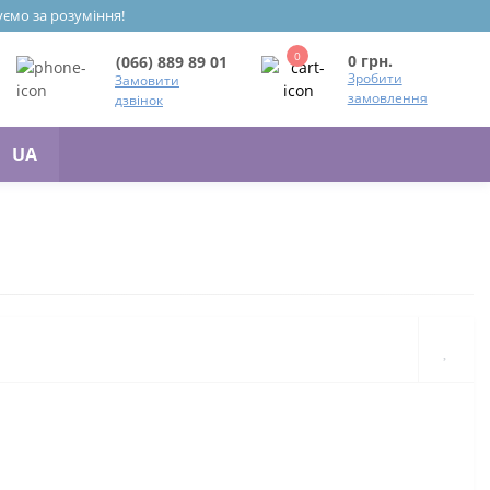
уємо за розуміння!
0
0 грн.
(066) 889 89 01
Зробити
Замовити
замовлення
дзвінок
UA