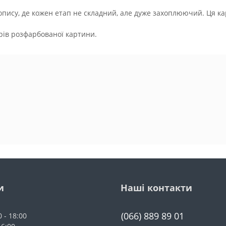
ису, де кожен етап не складний, але дуже захоплюючий. Ця ка
орів розфарбованої картини.
и
Наші контакти
(066) 889 89 01
0 - 18:00