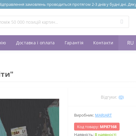
Відправлення замовлень проводиться протягом 2-3 днів у будні дні. Дяк
RU
нію
Доставка і оплата
Гарантія
Контакти
іти"
Відгуки:
(0)
Виробник:
MARIART
Код товару:
МР87168
Наявність:
В наявності