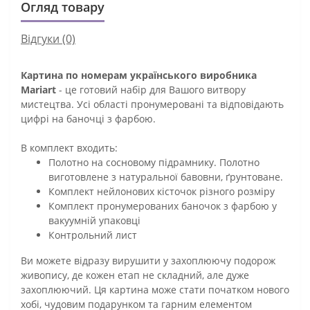
Огляд товару
Відгуки (0)
Картина по номерам українського виробника
Mariart
- це готовий набір для Вашого витвору
мистецтва. Усі області пронумеровані та відповідають
цифрі на баночці з фарбою.
В комплект входить:
Полотно на сосновому підрамнику. Полотно
виготовлене з натуральної бавовни, ґрунтоване.
Комплект нейлонових кісточок різного розміру
Комплект пронумерованих баночок з фарбою у
вакуумній упаковці
Контрольний лист
Ви можете відразу вирушити у захоплюючу подорож
живопису, де кожен етап не складний, але дуже
захоплюючий. Ця картина може стати початком нового
хобі, чудовим подарунком та гарним елементом