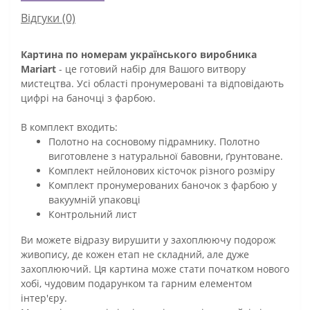
Відгуки (0)
Картина по номерам українського виробника
Mariart
- це готовий набір для Вашого витвору
мистецтва. Усі області пронумеровані та відповідають
цифрі на баночці з фарбою.
В комплект входить:
Полотно на сосновому підрамнику. Полотно
виготовлене з натуральної бавовни, ґрунтоване.
Комплект нейлонових кісточок різного розміру
Комплект пронумерованих баночок з фарбою у
вакуумній упаковці
Контрольний лист
Ви можете відразу вирушити у захоплюючу подорож
живопису, де кожен етап не складний, але дуже
захоплюючий. Ця картина може стати початком нового
хобі, чудовим подарунком та гарним елементом
інтер'єру.