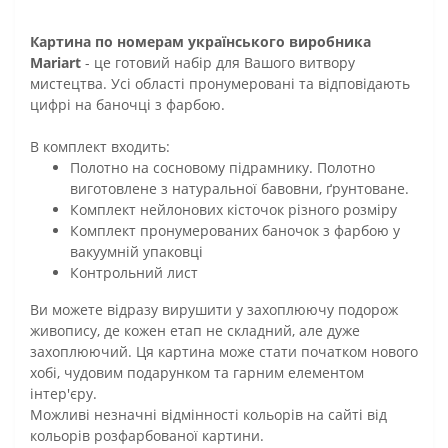
Картина по номерам українського виробника
Mariart
- це готовий набір для Вашого витвору
мистецтва. Усі області пронумеровані та відповідають
цифрі на баночці з фарбою.
В комплект входить:
Полотно на сосновому підрамнику. Полотно
виготовлене з натуральної бавовни, ґрунтоване.
Комплект нейлонових кісточок різного розміру
Комплект пронумерованих баночок з фарбою у
вакуумній упаковці
Контрольний лист
Ви можете відразу вирушити у захоплюючу подорож
живопису, де кожен етап не складний, але дуже
захоплюючий. Ця картина може стати початком нового
хобі, чудовим подарунком та гарним елементом
інтер'єру.
Можливі незначні відмінності кольорів на сайті від
кольорів розфарбованої картини.