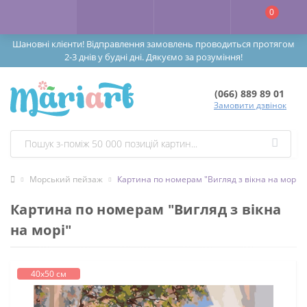
0
Шановні клієнти! Відправлення замовлень проводиться протягом
2-3 днів у будні дні. Дякуємо за розуміння!
(066) 889 89 01
Замовити дзвінок
Морський пейзаж
Картина по номерам "Вигляд з вікна на морі"
Картина по номерам "Вигляд з вікна
на морі"
40х50 см