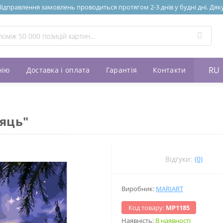
Відправлення замовлень проводиться протягом 2-3 днів у будні дні. Дяк
RU
нію
Доставка і оплата
Гарантія
Контакти
яць"
Відгуки:
(0)
Виробник:
MARIART
Код товару:
МР1185
Наявність:
В наявності