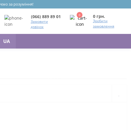
уємо за розуміння!
0
0 грн.
(066) 889 89 01
Зробити
Замовити
замовлення
дзвінок
UA