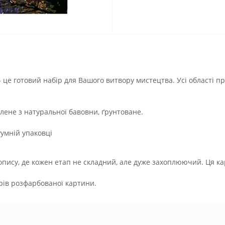
- це готовий набір для Вашого витвору мистецтва. Усі області п
лене з натуральної бавовни, ґрунтоване.
умній упаковці
ису, де кожен етап не складний, але дуже захоплюючий. Ця ка
орів розфарбованої картини.