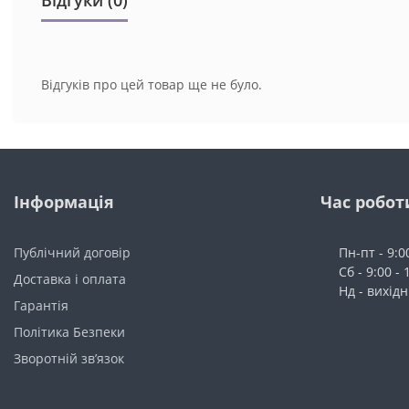
Відгуків про цей товар ще не було.
Інформація
Час робот
Публічний договір
Пн-пт - 9:0
Сб - 9:00 - 
Доставка і оплата
Нд - вихід
Гарантія
Політика Безпеки
Зворотній зв’язок