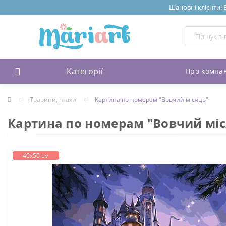
Шановні клієнти! 
Категорії
Про компа
Тварини, птахи
Картина по номерам "Вовчий місяць"
Картина по номерам "Вовчий міс
40х50 см