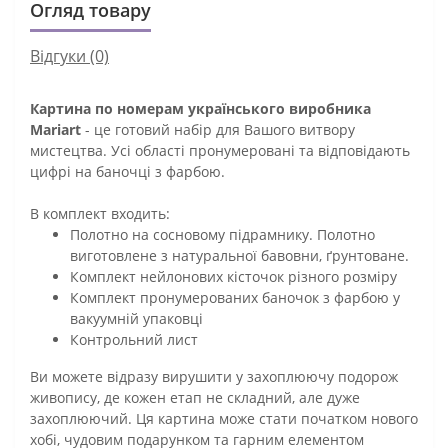
Огляд товару
Відгуки (0)
Картина по номерам українського виробника
Mariart
- це готовий набір для Вашого витвору
мистецтва. Усі області пронумеровані та відповідають
цифрі на баночці з фарбою.
В комплект входить:
Полотно на сосновому підрамнику. Полотно
виготовлене з натуральної бавовни, ґрунтоване.
Комплект нейлонових кісточок різного розміру
Комплект пронумерованих баночок з фарбою у
вакуумній упаковці
Контрольний лист
Ви можете відразу вирушити у захоплюючу подорож
живопису, де кожен етап не складний, але дуже
захоплюючий. Ця картина може стати початком нового
хобі, чудовим подарунком та гарним елементом