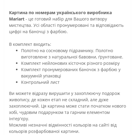
Картина по номерам українського виробника
Mariart
- це готовий набір для Вашого витвору
мистецтва. Усі області пронумеровані та відповідають
цифрі на баночці з фарбою.
В комплект входить:
Полотно на сосновому підрамнику. Полотно
виготовлене з натуральної бавовни, ґрунтоване.
Комплект нейлонових кісточок різного розміру
Комплект пронумерованих баночок з фарбою у
вакуумній упаковці
Контрольний лист
Ви можете відразу вирушити у захоплюючу подорож
живопису, де кожен етап не складний, але дуже
захоплюючий. Ця картина може стати початком нового
хобі, чудовим подарунком та гарним елементом
інтер'єру.
Можливі незначні відмінності кольорів на сайті від
кольорів розфарбованої картини.