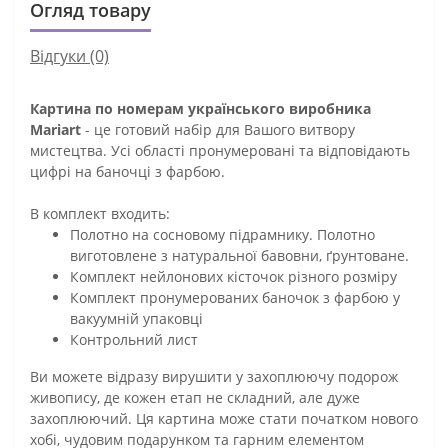
Огляд товару
Відгуки (0)
Картина по номерам українського виробника
Mariart
- це готовий набір для Вашого витвору
мистецтва. Усі області пронумеровані та відповідають
цифрі на баночці з фарбою.
В комплект входить:
Полотно на сосновому підрамнику. Полотно
виготовлене з натуральної бавовни, ґрунтоване.
Комплект нейлонових кісточок різного розміру
Комплект пронумерованих баночок з фарбою у
вакуумній упаковці
Контрольний лист
Ви можете відразу вирушити у захоплюючу подорож
живопису, де кожен етап не складний, але дуже
захоплюючий. Ця картина може стати початком нового
хобі, чудовим подарунком та гарним елементом