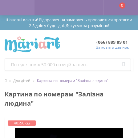
0
Шановні клієнти! Відправлення замовлень проводиться протягом
2-3 днів у будні дні. Дякуємо за розуміння!
(066) 889 89 01
Замовити дзвінок
Для дітей
Картина по номерам "Залізна людина"
Картина по номерам "Залізна
людина"
40х50 см