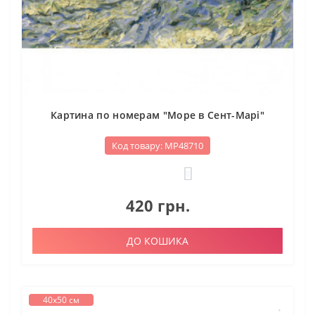
Картина по номерам "Море в Сент-Марі"
Код товару: МР48710
0
420 грн.
ДО КОШИКА
40х50 см