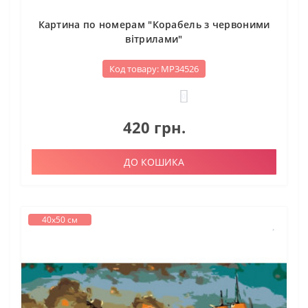
Картина по номерам "Корабель з червоними
вітрилами"
Код товару: МР34526
0
420 грн.
ДО КОШИКА
40х50 см