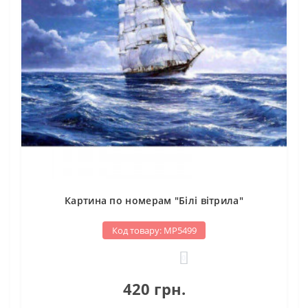
Картина по номерам "Білі вітрила"
Код товару: МР5499
0
420 грн.