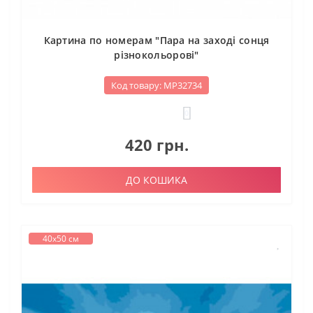
Картина по номерам "Пара на заході сонця
різнокольорові"
Код товару: МР32734
0
420 грн.
ДО КОШИКА
40х50 см