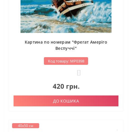
Картина по номерам "Фрегат Амеріго
Веспуччі"
Код товару: МР0398
0
420 грн.
ДО КОШИКА
40х50 см