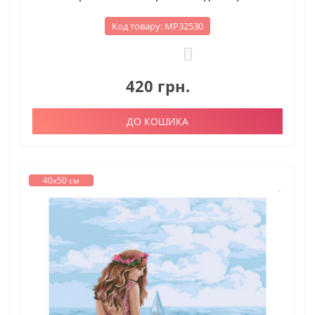
Код товару: МР32530
0
420 грн.
ДО КОШИКА
40х50 см