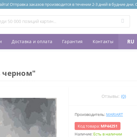
та! Отправка заказов производится в течении 2-3 дней в будние дни.
RU
и
Доставка и оплата
Гарантия
Контакты
в черном"
Отзывы:
(0)
Производитель:
MARIART
Код товара:
МР44251
Наличие:
Есть в наличии