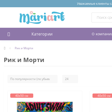
Уважаемые клиенты сай
Категории
О компани
Рик и Морти
Рик и Морти
40х50 см
40х50 см