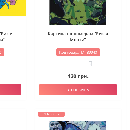
"Рик и
Картина по номерам "Рик и
я"
Морти"
6
Код товара: МР39940
0
420 грн.
В КОРЗИНУ
40х50 см