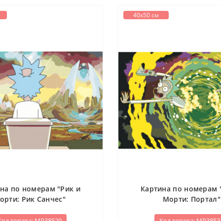
40х50 см
на по номерам "Рик и
Картина по номерам 
орти: Рик Санчес"
Морти: Портал"
Код товара: МР38529
Код товара: МР3853