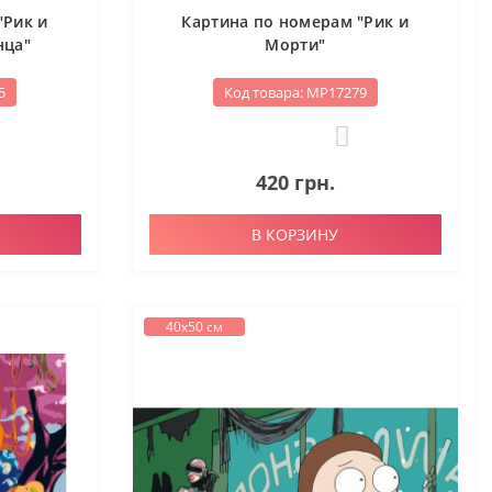
"Рик и
Картина по номерам "Рик и
нца"
Морти"
5
Код товара: МР17279
0
420 грн.
В КОРЗИНУ
40х50 см