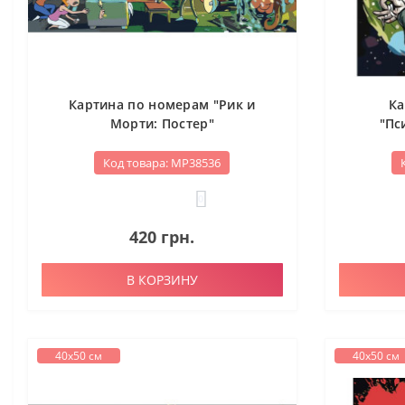
Картина по номерам "Рик и
Ка
Морти: Постер"
"Пс
Код товара: МР38536
0
420 грн.
В КОРЗИНУ
40х50 см
40х50 см