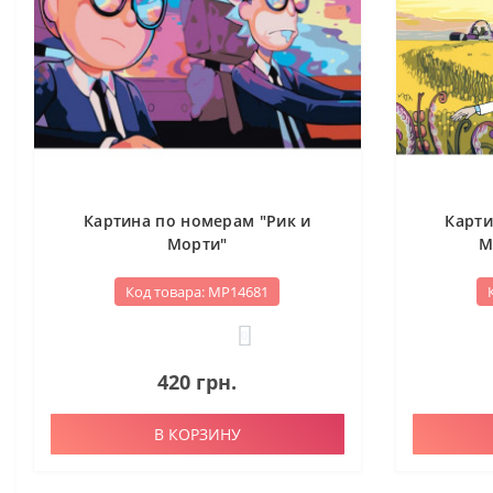
Картина по номерам "Рик и
Карти
Морти"
М
Код товара: МР14681
0
420 грн.
В КОРЗИНУ