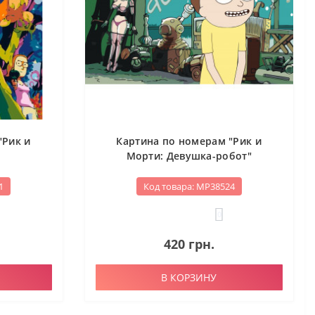
"Рик и
Картина по номерам "Рик и
Морти: Девушка-робот"
1
Код товара: МР38524
0
420 грн.
В КОРЗИНУ