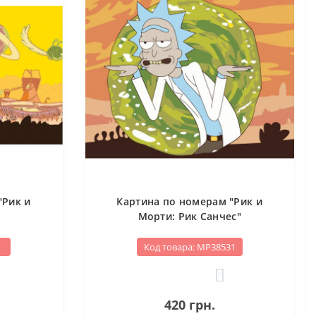
"Рик и
Картина по номерам "Рик и
Морти: Рик Санчес"
1
Код товара: МР38531
0
420 грн.