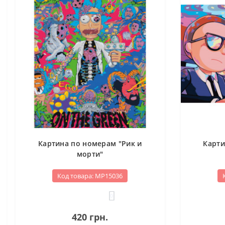
Картина по номерам "Рик и
Карти
морти"
Код товара: МР15036
0
420 грн.