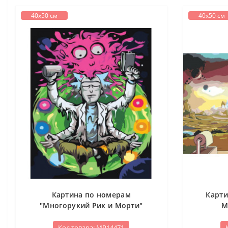
40х50 см
40х50 см
Картина по номерам
Карти
"Многорукий Рик и Морти"
М
Код товара: МР14471