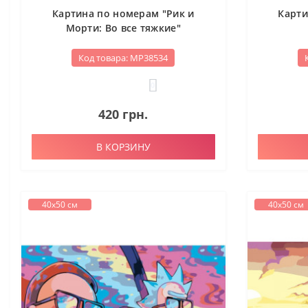
Картина по номерам "Рик и
Карти
Морти: Во все тяжкие"
Код товара: МР38534
0
420 грн.
В КОРЗИНУ
40х50 см
40х50 см