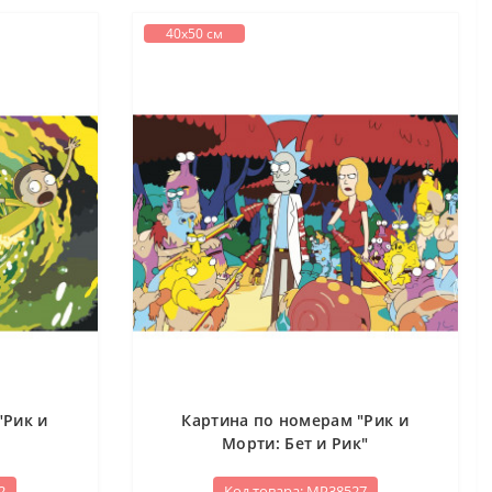
40х50 см
"Рик и
Картина по номерам "Рик и
Морти: Бет и Рик"
2
Код товара: МР38527