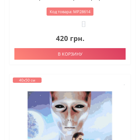
Код товара: МР28614
0
420 грн.
В КОРЗИНУ
40х50 см