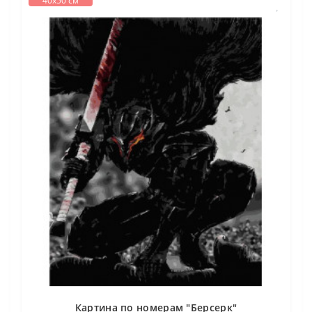
40х50 см
Картина по номерам "Берсерк"