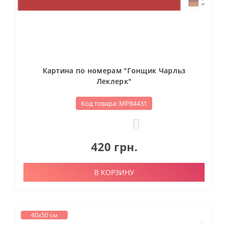
Картина по номерам "Гонщик Чарльз
Леклерк"
Код товара: МР84431
0
420 грн.
В КОРЗИНУ
40х50 см