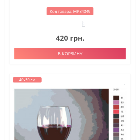
Код товара: МР84049
0
420 грн.
В КОРЗИНУ
40х50 см