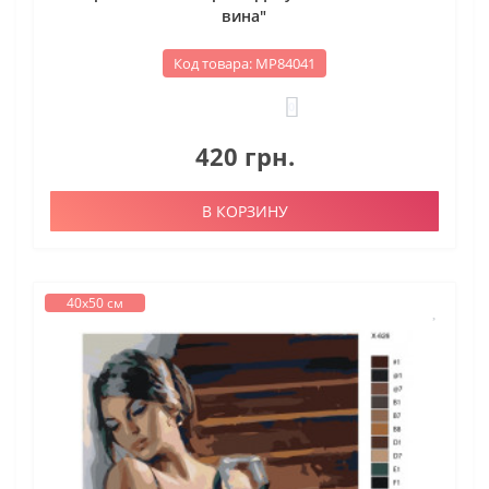
вина"
Код товара: МР84041
0
420 грн.
В КОРЗИНУ
40х50 см