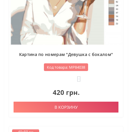
Картина по номерам "Девушка с бокалом"
Код товара: МР84038
0
420 грн.
В КОРЗИНУ
40х50 см