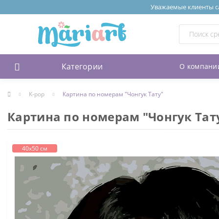
Уважаемые клиенты сай
Категории
О компани
K-pop
Картина по номерам "Чонгук Тату"
Картина по номерам "Чонгук Тат
40х50 см