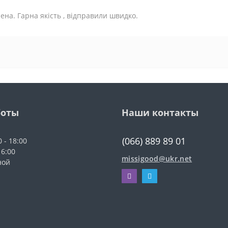
ена. Гарна якість , відправили швидко.
боты
Наши контакты
(066) 889 89 01
0 - 18:00
16:00
missigood@ukr.net
ной