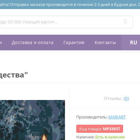
та! Отправка заказов производится в течении 2-3 дней в будние дни.
RU
и
Доставка и оплата
Гарантия
Контакты
дества"
Отзывы:
(0)
Производитель:
MARIART
Код товара:
МР33937
Наличие:
Есть в наличии