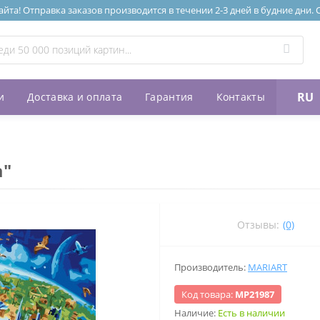
та! Отправка заказов производится в течении 2-3 дней в будние дни.
RU
и
Доставка и оплата
Гарантия
Контакты
"
а"
Отзывы:
(0)
Производитель:
MARIART
Код товара:
МР21987
Наличие:
Есть в наличии