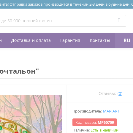
та! Отправка заказов производится в течении 2-3 дней в будние дни.
RU
и
Доставка и оплата
Гарантия
Контакты
почтальон"
Отзывы:
(0)
Производитель:
MARIART
Код товара:
МР50709
Наличие:
Есть в наличии