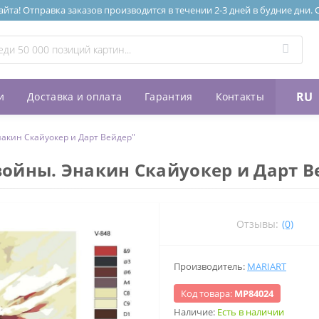
та! Отправка заказов производится в течении 2-3 дней в будние дни.
RU
и
Доставка и оплата
Гарантия
Контакты
акин Скайуокер и Дарт Вейдер"
ойны. Энакин Скайуокер и Дарт В
Отзывы:
(0)
Производитель:
MARIART
Код товара:
МР84024
Наличие:
Есть в наличии