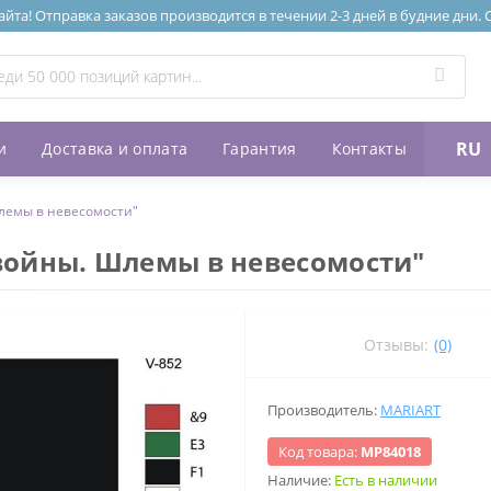
та! Отправка заказов производится в течении 2-3 дней в будние дни.
RU
и
Доставка и оплата
Гарантия
Контакты
лемы в невесомости"
войны. Шлемы в невесомости"
Отзывы:
(0)
Производитель:
MARIART
Код товара:
МР84018
Наличие:
Есть в наличии