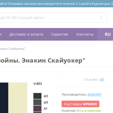
та! Отправка заказов производится в течении 2-3 дней в будние дни.
RU
и
Доставка и оплата
Гарантия
Контакты
накин Скайуокер"
войны. Энакин Скайуокер"
Отзывы:
(0)
Производитель:
MARIART
Код товара:
МР84020
Наличие:
Есть в наличии