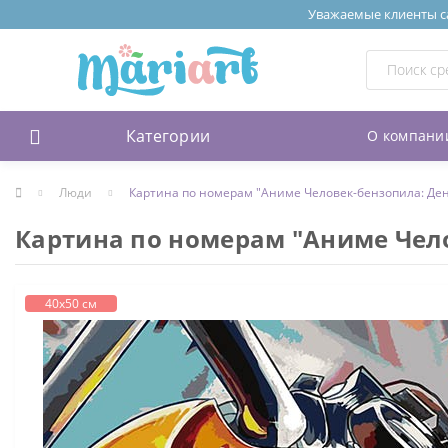
Уважаемые клиенты сай
Категории
О компани
Люди
Картина по номерам "Аниме Человек-бензопила: Де
Картина по номерам "Аниме Чел
40х50 см