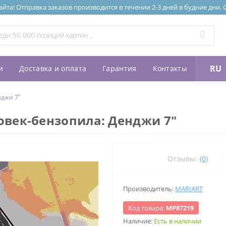
та! Отправка заказов производится в течении 2-3 дней в будние дни.
RU
и
Доставка и оплата
Гарантия
Контакты
нджи 7"
овек-бензопила: Денджи 7"
Отзывы:
(0)
Производитель:
MARIART
Код товара:
МР87219
Наличие:
Есть в наличии