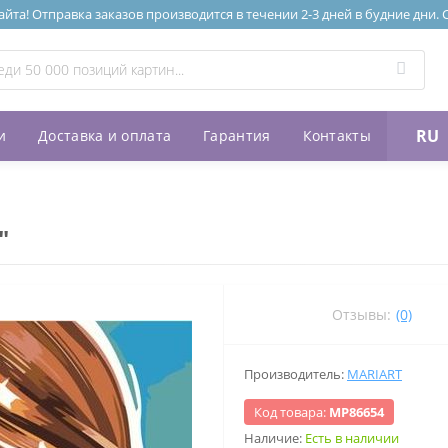
та! Отправка заказов производится в течении 2-3 дней в будние дни.
RU
и
Доставка и оплата
Гарантия
Контакты
"
Отзывы:
(0)
Производитель:
MARIART
Код товара:
МР86654
Наличие:
Есть в наличии