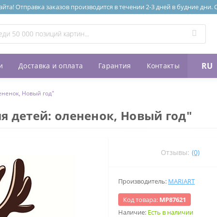
та! Отправка заказов производится в течении 2-3 дней в будние дни.
RU
и
Доставка и оплата
Гарантия
Контакты
ененок, Новый год"
я детей: олененок, Новый год"
Отзывы:
(0)
Производитель:
MARIART
Код товара:
МР87621
Наличие:
Есть в наличии