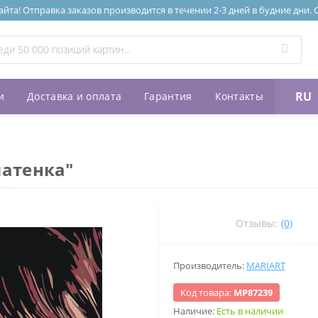
та! Отправка заказов производится в течении 2-3 дней в будние дни.
RU
и
Доставка и оплата
Гарантия
Контакты
атенка"
Отзывы:
(0)
Производитель:
MARIART
Код товара:
МР87239
Наличие:
Есть в наличии