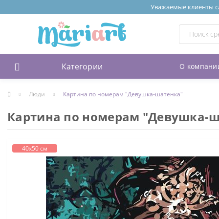
Уважаемые клиенты сай
Категории
О компани
Люди
Картина по номерам "Девушка-шатенка"
Картина по номерам "Девушка-ш
40х50 см