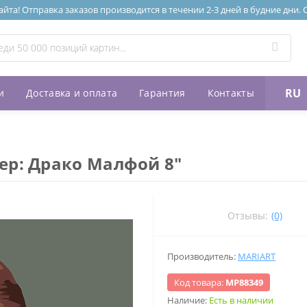
та! Отправка заказов производится в течении 2-3 дней в будние дни.
RU
и
Доставка и оплата
Гарантия
Контакты
"
ер: Драко Малфой 8"
Отзывы:
(0)
Производитель:
MARIART
Код товара:
МР88349
Наличие:
Есть в наличии