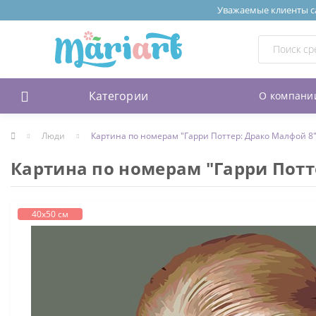
Уважаемые клиенты сай
Категории
О компани
Люди
Картина по номерам "Гарри Поттер: Драко Малфой 8
Картина по номерам "Гарри Потт
40х50 см