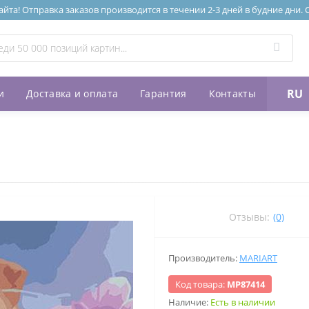
та! Отправка заказов производится в течении 2-3 дней в будние дни.
RU
и
Доставка и оплата
Гарантия
Контакты
Отзывы:
(0)
Производитель:
MARIART
Код товара:
МР87414
Наличие:
Есть в наличии