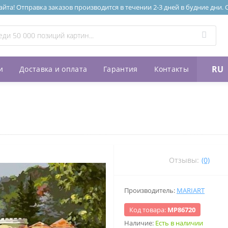
та! Отправка заказов производится в течении 2-3 дней в будние дни.
RU
и
Доставка и оплата
Гарантия
Контакты
Отзывы:
(0)
Производитель:
MARIART
Код товара:
МР86720
Наличие:
Есть в наличии