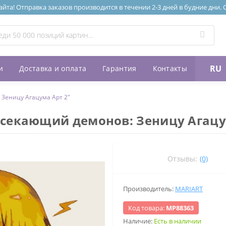
та! Отправка заказов производится в течении 2-3 дней в будние дни.
RU
и
Доставка и оплата
Гарантия
Контакты
Зеницу Агацума Арт 2"
ссекающий демонов: Зеницу Агацу
Отзывы:
(0)
Производитель:
MARIART
Код товара:
МР88363
Наличие:
Есть в наличии