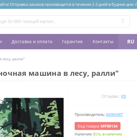
та! Отправка заказов производится в течении 2-3 дней в будние дни.
RU
и
Доставка и оплата
Гарантия
Контакты
 лесу, ралли"
ночная машина в лесу, ралли"
Отзывы:
(0)
Производитель:
MARIART
Код товара:
МР88134
Наличие:
Есть в наличии