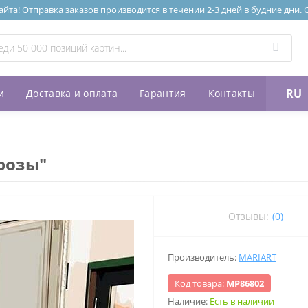
та! Отправка заказов производится в течении 2-3 дней в будние дни.
RU
и
Доставка и оплата
Гарантия
Контакты
розы"
Отзывы:
(0)
Производитель:
MARIART
Код товара:
МР86802
Наличие:
Есть в наличии