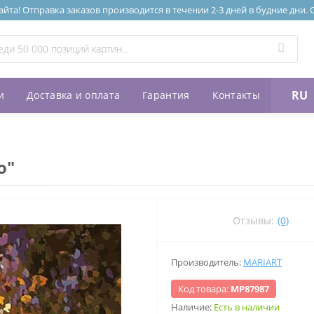
та! Отправка заказов производится в течении 2-3 дней в будние дни.
RU
и
Доставка и оплата
Гарантия
Контакты
о"
Отзывы:
(0)
Производитель:
MARIART
Код товара:
МР87987
Наличие:
Есть в наличии