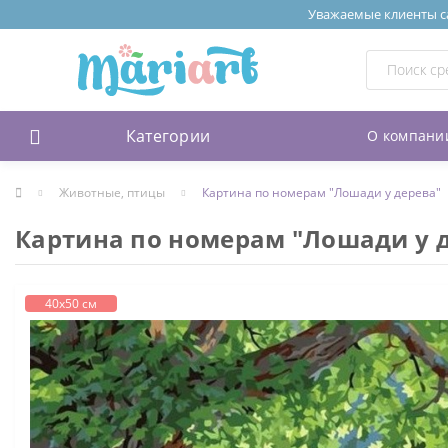
Уважаемые клиенты сай
Категории
О компани
Животные, птицы
Картина по номерам "Лошади у дерева"
Картина по номерам "Лошади у 
40х50 см