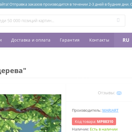
та! Отправка заказов производится в течении 2-3 дней в будние дни.
RU
и
Доставка и оплата
Гарантия
Контакты
дерева"
Отзывы:
(0)
Производитель:
MARIART
Код товара:
МР88310
Наличие:
Есть в наличии