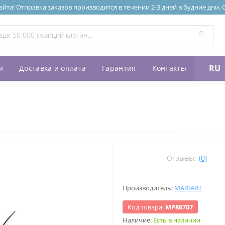
та! Отправка заказов производится в течении 2-3 дней в будние дни.
RU
и
Доставка и оплата
Гарантия
Контакты
Отзывы:
(0)
Производитель:
MARIART
Код товара:
МР86707
Наличие:
Есть в наличии