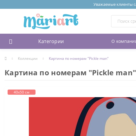
Уважаемые клиенты сай
Категории
О компани
Коллекции
Картина по номерам "Pickle man"
Картина по номерам "Pickle man
40х50 см