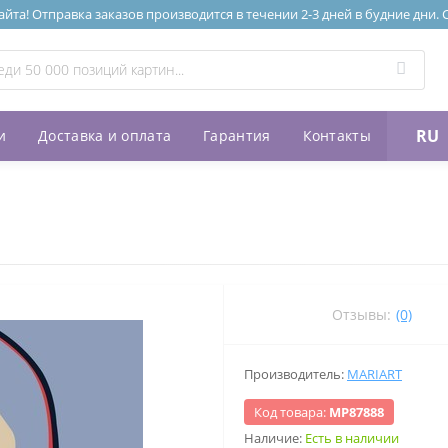
та! Отправка заказов производится в течении 2-3 дней в будние дни.
RU
и
Доставка и оплата
Гарантия
Контакты
"
Отзывы:
(0)
Производитель:
MARIART
Код товара:
МР87888
Наличие:
Есть в наличии