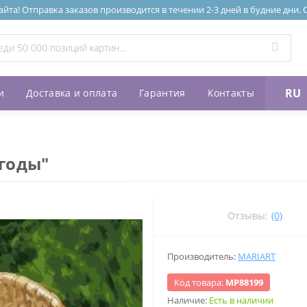
та! Отправка заказов производится в течении 2-3 дней в будние дни.
RU
и
Доставка и оплата
Гарантия
Контакты
годы"
Отзывы:
(0)
Производитель:
MARIART
Код товара:
МР88199
Наличие:
Есть в наличии