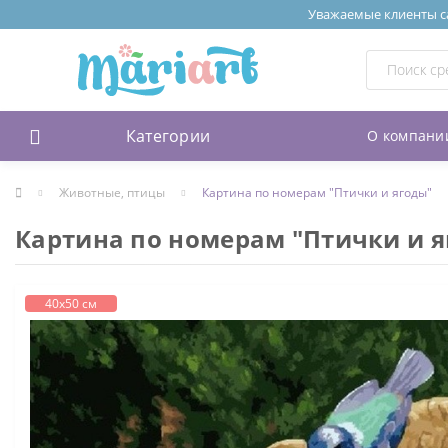
Уважаемые клиенты сай
Категории
О компани
Животные, птицы
Картина по номерам "Птички и ягоды"
Картина по номерам "Птички и я
40х50 см