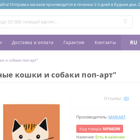
та! Отправка заказов производится в течении 2-3 дней в будние дни.
RU
и
Доставка и оплата
Гарантия
Контакты
и и собаки поп-арт"
ые кошки и собаки поп-арт"
Отзывы:
(0)
Производитель:
MARIART
Код товара:
МР88298
Наличие:
Есть в наличии