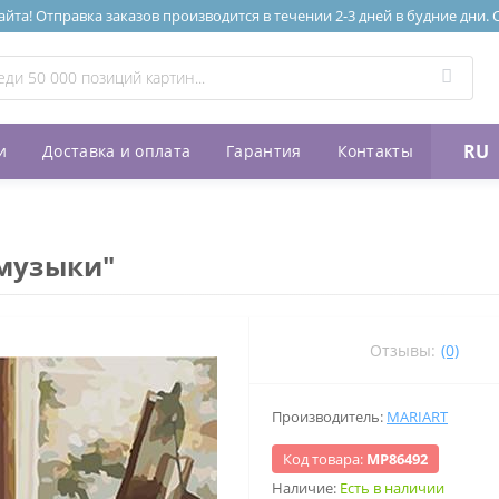
та! Отправка заказов производится в течении 2-3 дней в будние дни.
RU
и
Доставка и оплата
Гарантия
Контакты
музыки"
Отзывы:
(0)
Производитель:
MARIART
Код товара:
МР86492
Наличие:
Есть в наличии