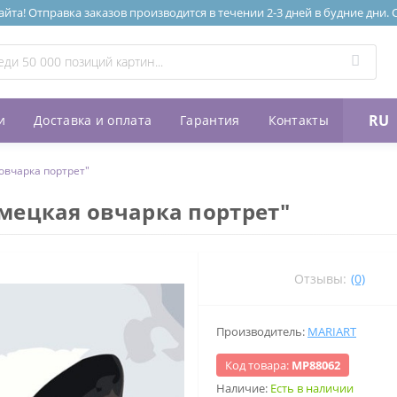
та! Отправка заказов производится в течении 2-3 дней в будние дни.
RU
и
Доставка и оплата
Гарантия
Контакты
овчарка портрет"
мецкая овчарка портрет"
Отзывы:
(0)
Производитель:
MARIART
Код товара:
МР88062
Наличие:
Есть в наличии