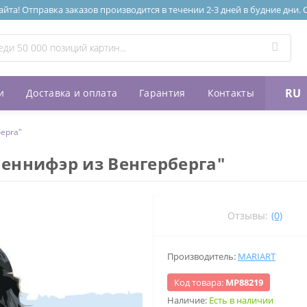
та! Отправка заказов производится в течении 2-3 дней в будние дни.
RU
и
Доставка и оплата
Гарантия
Контакты
ерга"
еннифэр из Венгерберга"
Отзывы:
(0)
Производитель:
MARIART
Код товара:
МР88219
Наличие:
Есть в наличии