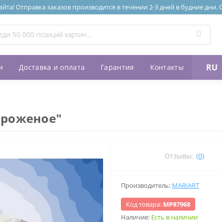
та! Отправка заказов производится в течении 2-3 дней в будние дни.
RU
и
Доставка и оплата
Гарантия
Контакты
ороженое"
Отзывы:
(0)
Производитель:
MARIART
Код товара:
МР87968
Наличие:
Есть в наличии