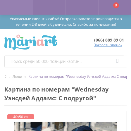
0
Уважаемые клиенты сайта! Отправка заказов производится в
течении 2-3 дней в будние дни. Спасибо за понимание!
(066) 889 89 01
Заказать звонок
Люди
Картина по номерам "Wednesday Уэнсдей Аддамс: С подру
Картина по номерам "Wednesday
Уэнсдей Аддамс: С подругой"
40х50 см