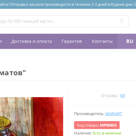
та! Отправка заказов производится в течении 2-3 дней в будние дни.
RU
и
Доставка и оплата
Гарантия
Контакты
матов"
Отзывы:
(0)
Производитель:
MARIART
Код товара:
МР86863
Наличие:
Есть в наличии