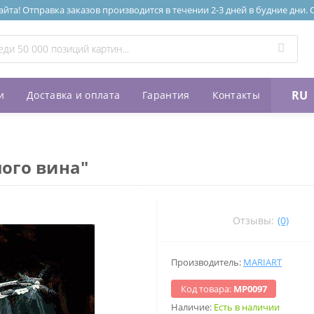
та! Отправка заказов производится в течении 2-3 дней в будние дни.
RU
и
Доставка и оплата
Гарантия
Контакты
ого вина"
Отзывы:
(0)
Производитель:
MARIART
Код товара:
МР0097
Наличие:
Есть в наличии