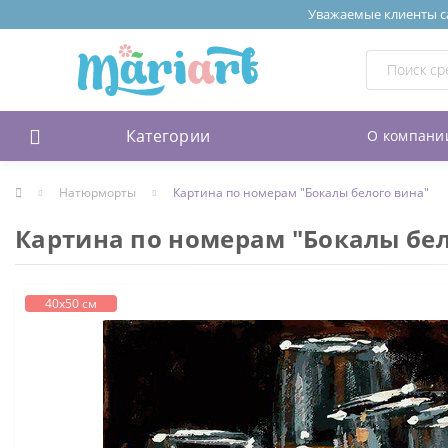
Уважаемые клиенты сай
Категории
О компани
Натюрморты
Картина по номерам "Бокалы белого вина"
Картина по номерам "Бокалы бел
40х50 см