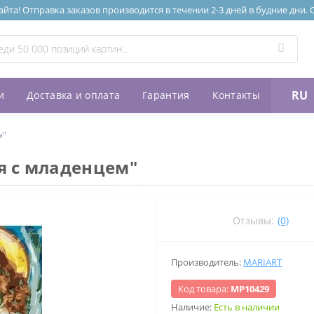
та! Отправка заказов производится в течении 2-3 дней в будние дни.
RU
и
Доставка и оплата
Гарантия
Контакты
м"
я с младенцем"
Отзывы:
(0)
Производитель:
MARIART
Код товара:
МР10429
Наличие:
Есть в наличии