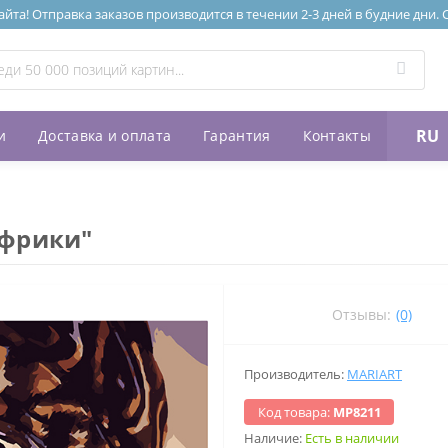
та! Отправка заказов производится в течении 2-3 дней в будние дни.
RU
и
Доставка и оплата
Гарантия
Контакты
Африки"
Отзывы:
(0)
Производитель:
MARIART
Код товара:
МР8211
Наличие:
Есть в наличии